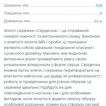
Ширина, мм
15.6
Товщина, мм
0
Довжина, мм
24.4
Золоті сережки «Сердечка» – це справжній
символ ніжності та витонченого смаку. Виконані
з жовтого золота 585-ї проби, ці прикраси
являють собою ідеальне поєднання класики і
сучасного дизайну. Масивні, але водночас
витончені, вони привертають увагу своїм
унікальним візерунком у формі серця. Сердечка
можна легко зняти, і сережки перетворяться на
елегантні каблучки, що додає їм універсальності і
робить їх придатними для різних образів. Ці
сережки ідеально підійдуть як для
повсякденного носіння, так і для особливих
випадків, коли хочеться додати своєму образу
особливої родзинки. Кожен рух створює легкий