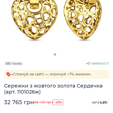
В наявності
585 проба
«Сплачуй на сайті — отримуй +7% знижки»
Сережки з жовтого золота Сердечка
(арт. 1101026ж)
32 765 грн
-45%
59 410 грн
4.57г
вага: