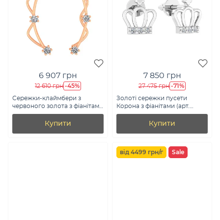
6 907 грн
7 850 грн
-45%
-71%
12 610 грн
27 475 грн
Сережки-клаймбери з
Золоті сережки пусети
червоного золота з фіанітами
Корона з фіанітами (арт.
(арт. 110647)
111070б)
Купити
Купити
від 4499 грн/г
Sale