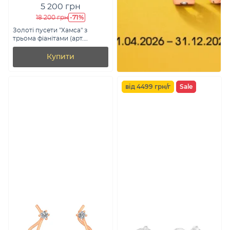
5 200 грн
-71%
18 200 грн
Золоті пусети "Хамса" з
трьома фіанітами (арт.
108808)
Купити
від 4499 грн/г
Sale