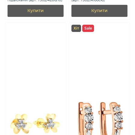
підвісками (арт. 7502/4286/10)
(арт. 7502/А166сю)
Купити
Купити
Хіт
Sale