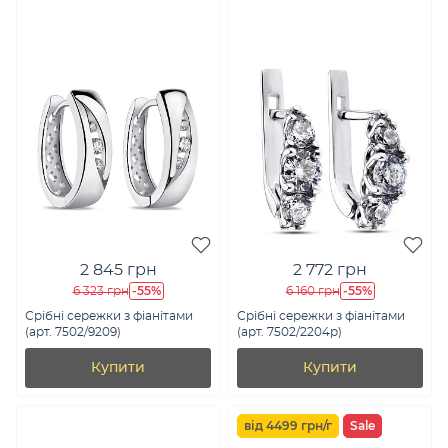
2 845 грн
2 772 грн
-55%
-55%
6 323 грн
6 160 грн
Срібні сережки з фіанітами
Срібні сережки з фіанітами
(арт. 7502/9209)
(арт. 7502/2204р)
Купити
Купити
від 4499 грн/г
Sale