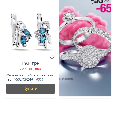
1 931 грн
-55%
4 291 грн
Сережки зі срібла з фіанітами
(арт. 7502/СК2ФЛТ/001)
Купити