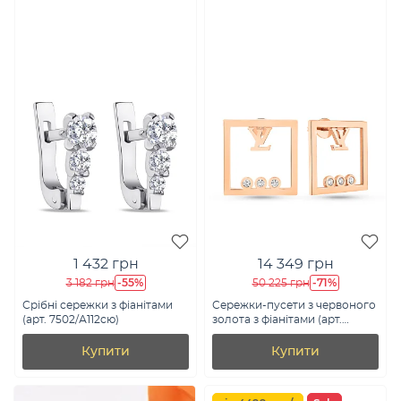
1 432 грн
14 349 грн
-55%
-71%
3 182 грн
50 225 грн
Срібні сережки з фіанітами
Сережки-пусети з червоного
(арт. 7502/А112сю)
золота з фіанітами (арт.
109595)
Купити
Купити