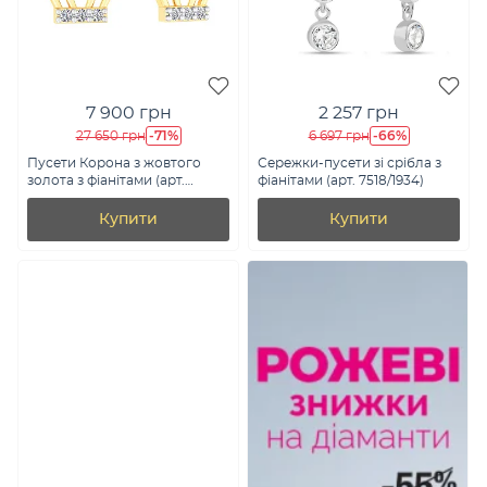
7 900 грн
2 257 грн
-71%
-66%
27 650 грн
6 697 грн
Пусети Корона з жовтого
Сережки-пусети зі срібла з
золота з фіанітами (арт.
фіанітами (арт. 7518/1934)
111070ж)
Купити
Купити