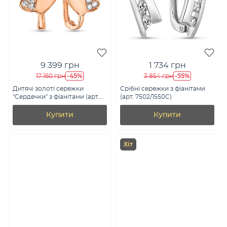
9 399 грн
1 734 грн
-45%
-55%
17 160 грн
3 854 грн
Дитячі золоті сережки
Срібні сережки з фіанітами
"Сердечки" з фіанітами (арт.
(арт. 7502/1550С)
109367)
Купити
Купити
Хіт