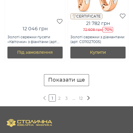
CERTIFICATE
21 782 грн
12 046 грн
-70%
72 608 грн
Золоті сережки пусети
Золоті сережки з діамантами
«Квіточки» з фіанітами (арт.
(арт. С011027005)
110574ж)
Під замовлення
Купити
Показати ще
1
2
3
...
12