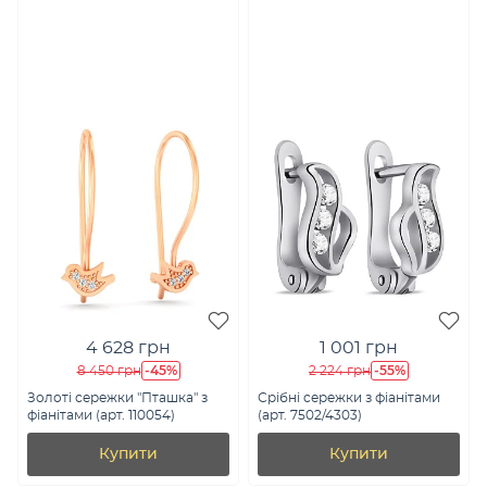
4 628 грн
1 001 грн
-45%
-55%
8 450 грн
2 224 грн
Золоті сережки "Пташка" з
Срібні сережки з фіанітами
фіанітами (арт. 110054)
(арт. 7502/4303)
Купити
Купити