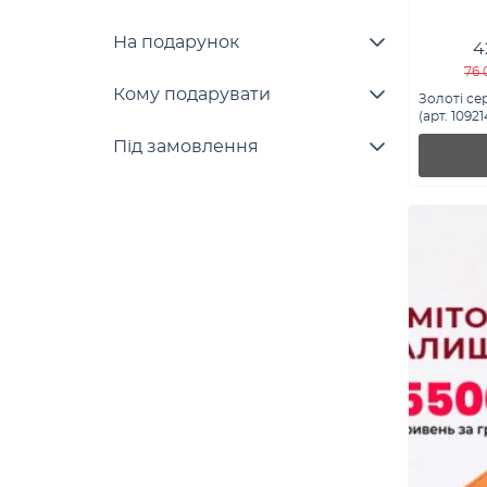
На подарунок
4
76 
Кому подарувати
Золоті се
(арт. 10921
Під замовлення