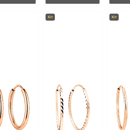
Хіт
Хіт