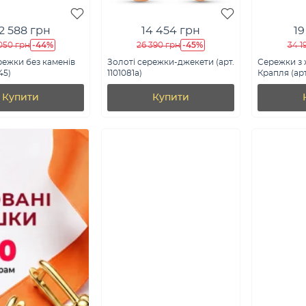
2 588 грн
14 454 грн
19
-44%
-45%
050 грн
26 390 грн
34 1
режки без каменів
Золоті сережки-джекети (арт.
Сережки з 
45)
1101081а)
Крапля (арт
Купити
Купити