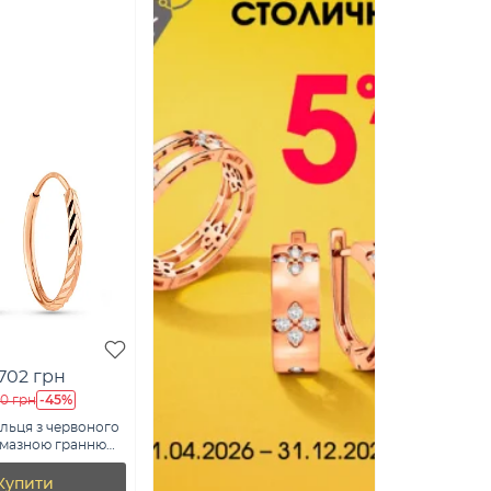
 702 грн
-45%
60 грн
льця з червоного
лмазною гранню
/10)
Купити