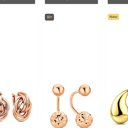
New
Хіт