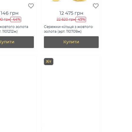
 146 грн
12 475 грн
-44%
-45%
90 грн
22 620 грн
жовтого золота
Сережки-кільця з жовтого
. 1101212ж)
золота (арт. 110709ж)
Купити
Купити
Хіт