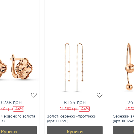
0 238 грн
8 154 грн
24
-44%
-44%
140 грн
14 560 грн
45 5
 червоного золота
Золоті сережки-протяжки
Сережки з 
71а)
(арт. 110720)
(арт. 1101246
Купити
Купити