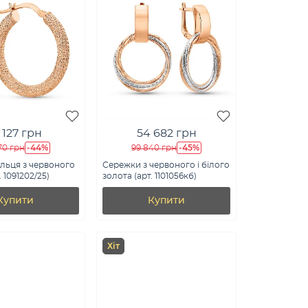
 127 грн
54 682 грн
-44%
-45%
70 грн
99 840 грн
льця з червоного
Сережки з червоного і білого
. 1091202/25)
золота (арт. 1101056кб)
Купити
Купити
Хіт