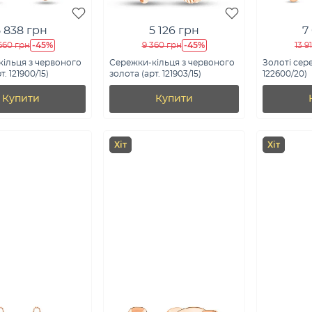
5 838 грн
5 126 грн
7
-45%
-45%
660 грн
9 360 грн
13 9
ільця з червоного
Сережки-кільця з червоного
Золоті сере
т. 121900/15)
золота (арт. 121903/15)
122600/20)
Купити
Купити
Хіт
Хіт