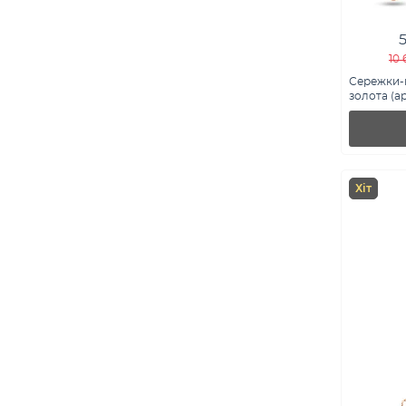
10 
Сережки-к
золота (ар
Хіт