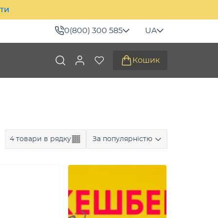
ити
0(800) 300 585
UA
Кошик
4 товари в рядку
За популярністю