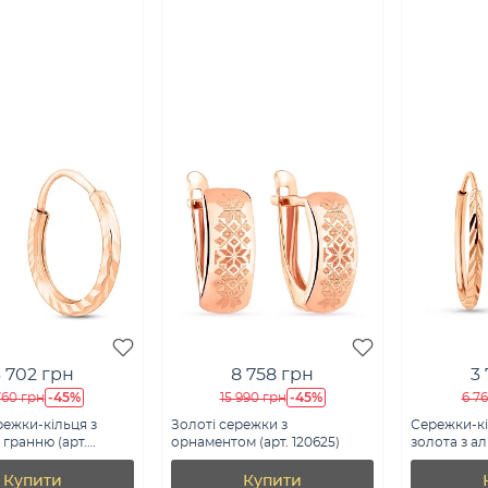
3 702 грн
8 758 грн
3
-45%
-45%
760 грн
15 990 грн
6 7
режки-кільця з
Золоті сережки з
Сережки-кі
гранню (арт.
орнаментом (арт. 120625)
золота з а
(арт. 121904
Купити
Купити