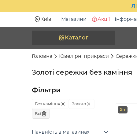
Лі
Київ
Магазини
Акції
Інформа
Каталог
Головна
Ювелірні прикраси
Сережк
Золоті сережки без каміння
Фільтри
Без каміння
Золото
Хіт
Всі
Наявність в магазинах