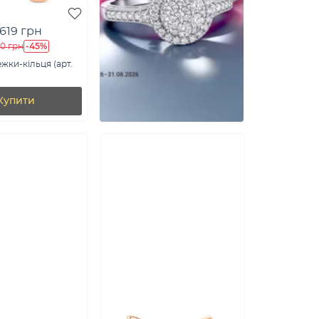
 619 грн
-45%
10 грн
жки-кільця (арт.
Купити