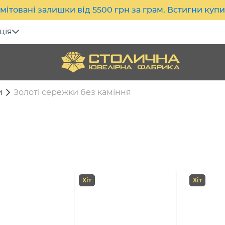
мітовані залишки від 5500 грн за грам. Встигни куп
ція
и
Золоті сережки без каміння
Хіт
Хіт