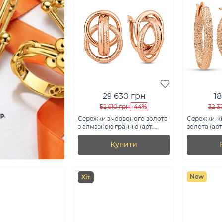
29 630 грн
18
-44%
52 910 грн
32 3
Сережки з червоного золота
Сережки-кі
з алмазною гранню (арт.
золота (арт
1092144)
Купити
New
Хіт