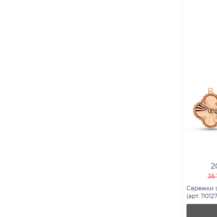
2
36 
Сережки з
(арт. 11012