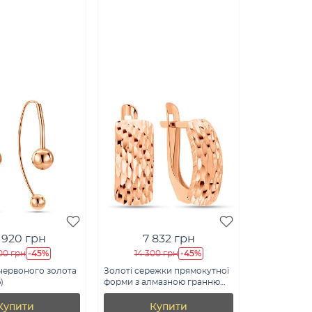
 920 грн
7 832 грн
-45%
-45%
00 грн
14 300 грн
червоного золота
Золоті сережки прямокутної
)
форми з алмазною гранню
(арт. 120601)
Купити
Купити