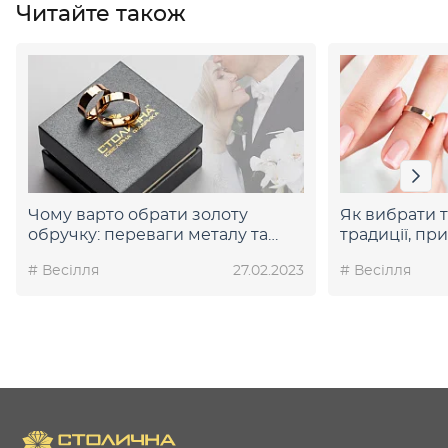
Читайте також
Чому варто обрати золоту
Як вибрати т
обручку: переваги металу та
традиції, пр
популярні варіанти
поради
# Весілля
27.02.2023
# Весілля
оформлення