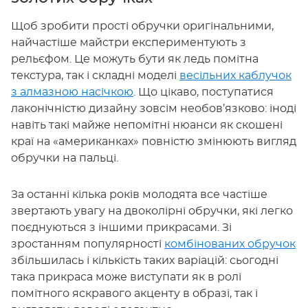
Щоб зробити прості обручки оригінальними,
найчастіше майстри експериментують з
рельєфом. Це можуть бути як ледь помітна
текстура, так і складні моделі
весільних каблучок
з алмазною насічкою
. Що цікаво, поступатися
лаконічністю дизайну зовсім необов’язково: іноді
навіть такі майже непомітні нюанси як скошені
краї на «американках» повністю змінюють вигляд
обручки на пальці.
За останні кілька років молодята все частіше
звертають увагу на двоколірні обручки, які легко
поєднуються з іншими прикрасами. Зі
зростанням популярності
комбінованих обручок
збільшилась і кількість таких варіацій: сьогодні
така прикраса може виступати як в ролі
помітного яскравого акценту в образі, так і