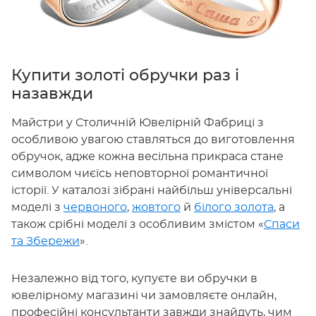
Купити золоті обручки раз і
назавжди
Майстри у Столичній Ювелірній Фабриці з
особливою увагою ставляться до виготовлення
обручок, адже кожна весільна прикраса стане
символом чиєїсь неповторної романтичної
історії. У каталозі зібрані найбільш універсальні
моделі з
червоного
,
жовтого
й
білого золота
, а
також срібні моделі з особливим змістом «
Спаси
та Збережи
».
Незалежно від того, купуєте ви обручки в
ювелірному магазині чи замовляєте онлайн,
професійні консультанти завжди знайдуть, чим