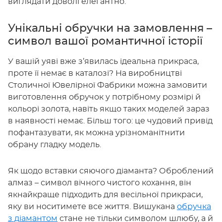
виглядати доволі елегантно.
Унікальні обручки на замовлення –
символ вашої романтичної історії
У вашій уяві вже з’явилась ідеальна прикраса,
проте її немає в каталозі? На виробництві
Столичної Ювелірної Фабрики можна замовити
виготовлення обручок у потрібному розмірі й
кольорі золота, навіть якщо таких моделей зараз
в наявності немає. Більш того: це чудовий привід
пофантазувати, як можна урізноманітнити
обрану гладку модель.
Як щодо вставки сяючого діаманта? Оброблений
алмаз – символ вічного чистого кохання, він
якнайкраще підходить для весільної прикраси,
яку ви носитимете все життя. Вишукана
обручка
з діамантом
стане не тільки символом шлюбу, а й