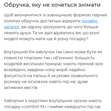
Обручка, яку не хочеться знімати
Щоб визначитися із зовнішньою формою парних
золотих обручок, достатньо відкрити
онлайн-
каталог:
ви одразу зрозумієте, до чого більше
лежить душа. Та чи здогадувались ви, що різні
моделі можуть мати ще й різну посадку?
Внутрішній бік каблучок так само може бути як
повністю пласким, так і об’ємним. Більшість
моделей весільних прикрас мають прямий зріз
всередині, завдяки чому виріб надійно
фіксується на пальці й за умови правильного
розміру не зісковзне навіть під час дуже
активних жестів.
Каблучки з округлим внутрішнім зрізом мають
посадку «comfort fit» і майже невідчутні під час