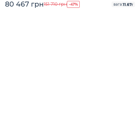
80 467 грн
-47%
151 710 грн
11.67г
вага: