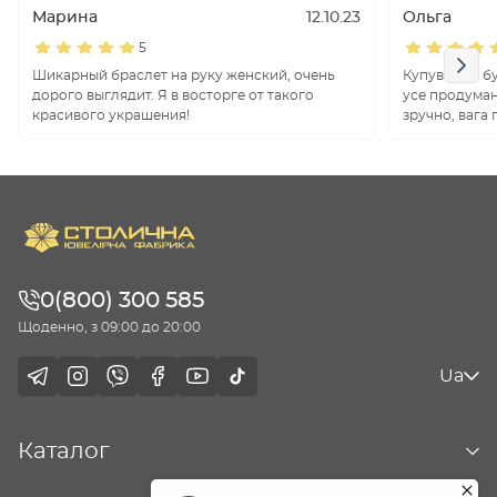
Марина
12.10.23
Ольга
5
Шикарный браслет на руку женский, очень
Купувала в бу
дорого выглядит. Я в восторге от такого
усе продуман
красивого украшения!
зручно, вага
0(800) 300 585
Щоденно, з 09:00 до 20:00
Ua
Каталог