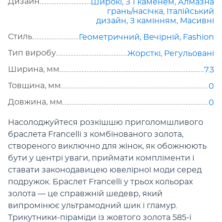
Дизайн
Широкі
,
З 1 каменем
,
Алмазна
грань/насічка
,
Італійський
дизайн
,
З камінням
,
Масивні
Стиль
Геометричний
,
Вечірній
,
Fashion
Тип виробу
Жорсткі
,
Регульовані
Ширина, мм
7.3
Товщина, мм
0
Довжина, мм
0
Насолоджуйтеся розкішшю приголомшливого
браслета Francelli з комбінованого золота,
створеного виключно для жінок, як обожнюють
бути у центрі уваги, приймати компліменти і
ставати законодавицею ювелірної моди серед
подружок. Браслет Francelli у трьох кольорах
золота — це справжній шедевр, який
випромінює ультрамодний шик і гламур.
Трикутники-піраміди із жовтого золота 585-ї