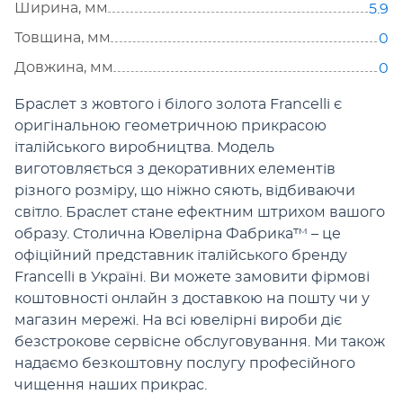
Ширина, мм
5.9
Товщина, мм
0
Довжина, мм
0
Браслет з жовтого і білого золота Francelli є
оригінальною геометричною прикрасою
італійського виробництва. Модель
виготовляється з декоративних елементів
різного розміру, що ніжно сяють, відбиваючи
світло. Браслет стане ефектним штрихом вашого
образу. Столична Ювелірна Фабрика™ – це
офіційний представник італійського бренду
Francelli в Україні. Ви можете замовити фірмові
коштовності онлайн з доставкою на пошту чи у
магазин мережі. На всі ювелірні вироби діє
безстрокове сервісне обслуговування. Ми також
надаємо безкоштовну послугу професійного
чищення наших прикрас.