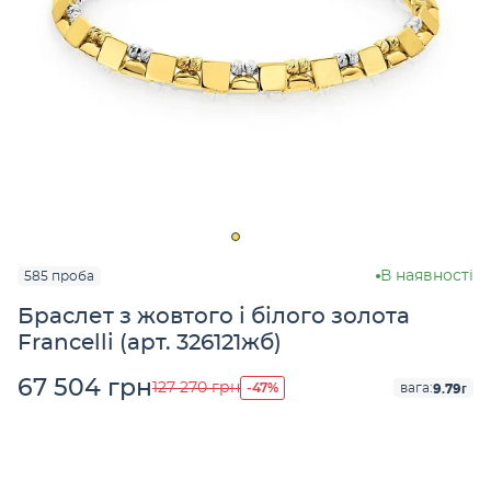
В наявності
585 проба
Браслет з жовтого і білого золота
Francelli (арт. 326121жб)
67 504 грн
-47%
127 270 грн
9.79г
вага: