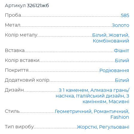
Артикул
326121жб
Проба
585
Метал
Золото
Колір металу
Білий
,
Жовтий
,
Комбінований
Вставка
Фіаніт
Колір вставки
Білий
Покриття
Родіювання
Додатковий колір
Білий
Дизайн
З 1 каменем
,
Алмазна грань/
насічка
,
Італійський дизайн
,
З
камінням
,
Масивні
Стиль
Геометричний
,
Романтичний
,
Fashion
Тип виробу
Жорсткі
,
Регульовані