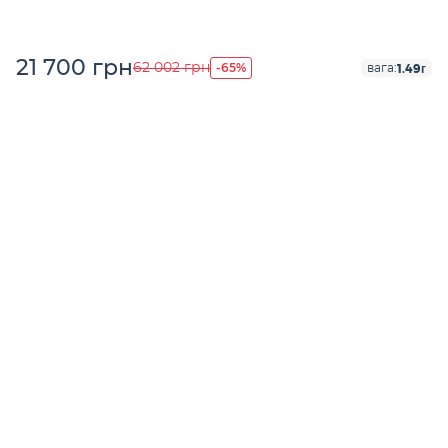
21 700 грн
-65%
62 002 грн
1.49г
вага: