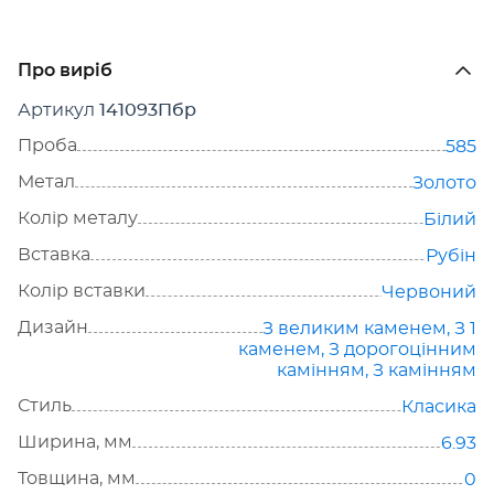
Про виріб
Артикул
141093Пбр
Проба
585
Метал
Золото
Колір металу
Білий
Вставка
Рубін
Колір вставки
Червоний
Дизайн
З великим каменем
,
З 1
каменем
,
З дорогоцінним
камінням
,
З камінням
Стиль
Класика
Ширина, мм
6.93
Товщина, мм
0