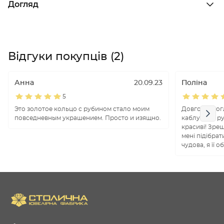
Догляд
Відгуки покупців (2)
Анна
20.09.23
Поліна
5
Это золотое кольцо с рубином стало моим
Довго не мог
повседневным украшением. Просто и изящно.
каблучки з ру
красиві! Зре
мені підібрат
чудова, я її 