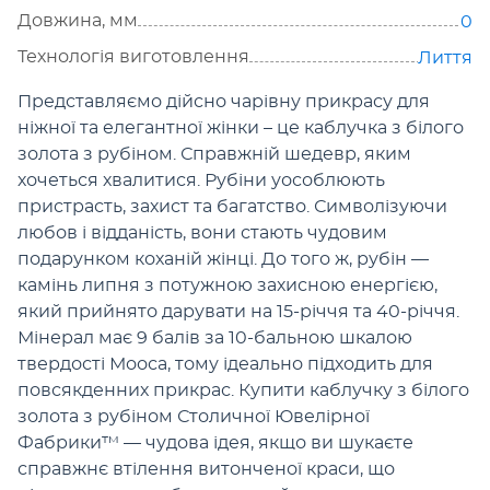
Довжина, мм
0
Технологія виготовлення
Лиття
Представляємо дійсно чарівну прикрасу для
ніжної та елегантної жінки – це каблучка з білого
золота з рубіном. Справжній шедевр, яким
хочеться хвалитися. Рубіни уособлюють
пристрасть, захист та багатство. Символізуючи
любов і відданість, вони стають чудовим
подарунком коханій жінці. До того ж, рубін —
камінь липня з потужною захисною енергією,
який прийнято дарувати на 15-річчя та 40-річчя.
Мінерал має 9 балів за 10-бальною шкалою
твердості Мооса, тому ідеально підходить для
повсякденних прикрас. Купити каблучку з білого
золота з рубіном Столичної Ювелірної
Фабрики™ — чудова ідея, якщо ви шукаєте
справжнє втілення витонченої краси, що