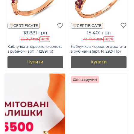
CERTIFICATE
CERTIFICATE
18 881 грн
15 401 грн
-65%
-65%
53 947 грн
44 004 грн
Каблучка з червоного золота
Каблучка з червоного золота
з рубіном (арт. 141289Пр)
з рубінами (арт. 141292/1Пр)
Купити
Купити
Для заручин