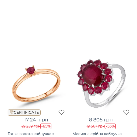
CERTIFICATE
17 241 грн
8 805 грн
-65%
-55%
49 259 грн
19 567 грн
Тонка золота каблучка з
Масивна срібна каблучка