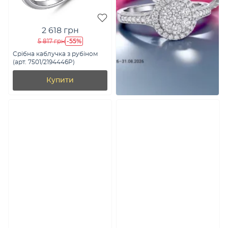
2 618 грн
-55%
5 817 грн
Срібна каблучка з рубіном
(арт. 7501/2194446Р)
Купити