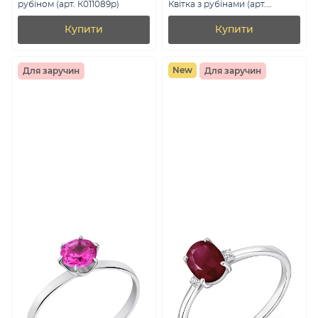
рубіном (арт. К011089р)
Квітка з рубінами (арт.
7501/2068495Р)
Купити
Купити
New
Для заручин
Для заручин