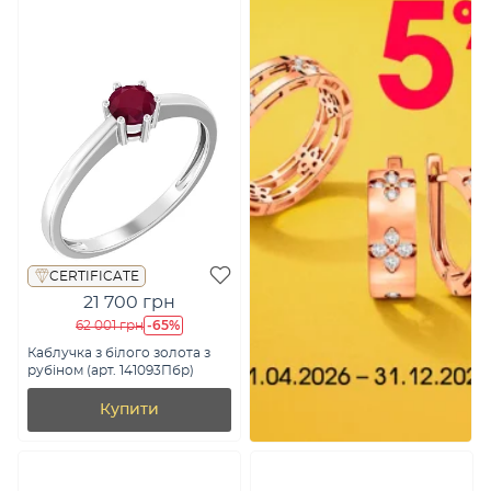
CERTIFICATE
21 700 грн
-65%
62 001 грн
Каблучка з білого золота з
рубіном (арт. 141093Пбр)
Купити