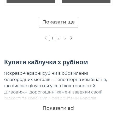
Показати ще
1
2
3
Купити каблучки з рубіном
Яскраво-червоні рубіни в обрамленні
благородних металів – неповторна комбінація,
що високо цінується у світі коштовностей.
Дивовижні дорогоцінні камені завдяки своїй
рідкості та красі були фаворитами королів,
європейської знаті та колекціонерів упродовж
Показати всі
усієї історії. Сьогодні ж каблучка з рубіном все ще