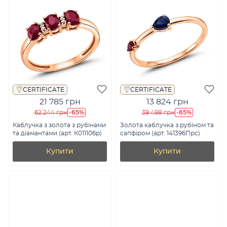
CERTIFICATE
CERTIFICATE
21 785 грн
13 824 грн
-65%
-65%
62 244 грн
39 498 грн
Каблучка з золота з рубінами
Золота каблучка з рубіном та
та діамантами (арт. К011106р)
сапфіром (арт. 141396Прс)
Купити
Купити