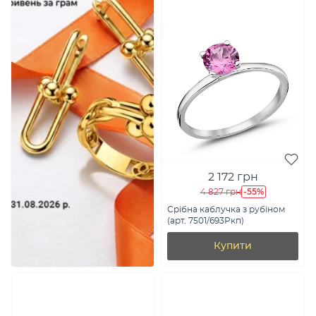
2 172 грн
-55%
4 827 грн
Срібна каблучка з рубіном
(арт. 7501/693Ркп)
Купити