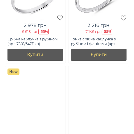
2 978 грн
3 216 грн
-55%
-55%
6 618 грн
7 146 грн
Срібна каблучка з рубіном
Тонка срібна каблучка з
(арт. 7501/647Ркп)
рубіном і фіанітами (арт.
7501/2187929Р)
Купити
Купити
New