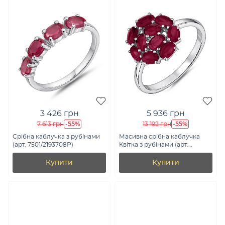
3 426 грн
5 936 грн
-55%
-55%
7 613 грн
13 192 грн
Срібна каблучка з рубінами
Масивна срібна каблучка
(арт. 7501/2193708Р)
Квітка з рубінами (арт.
7501/2073581Р)
Купити
Купити