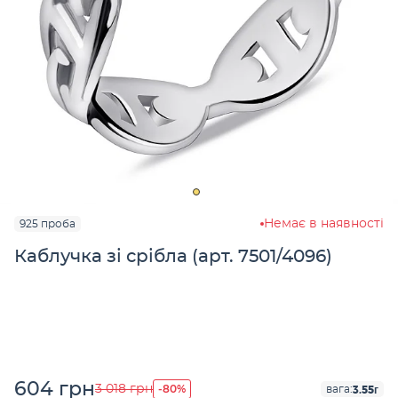
Немає в наявності
925 проба
Каблучка зі срібла (арт. 7501/4096)
604 грн
-80%
3 018 грн
3.55г
вага: