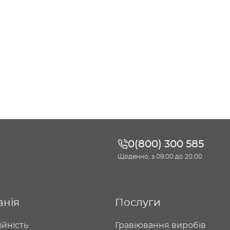
0(800) 300 585
Щоденно, з 09:00 до 20:00
анія
Послуги
ійність
Гравіювання виробів