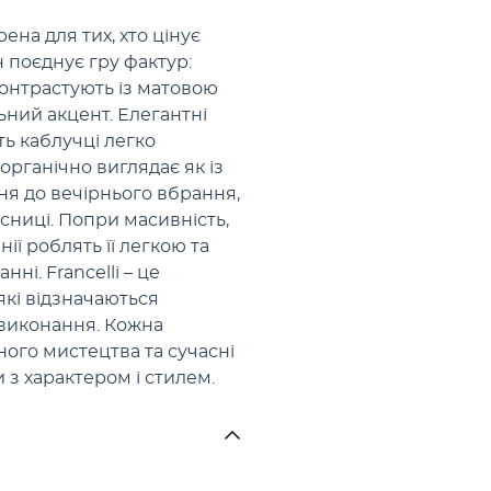
рена для тих, хто цінує
 поєднує гру фактур:
контрастують із матовою
ний акцент. Елегантні
ь каблучці легко
органічно виглядає як із
ня до вечірнього вбрання,
сниці. Попри масивність,
нії роблять її легкою та
і. Francelli – це
які відзначаються
 виконання. Кожна
ного мистецтва та сучасні
 з характером і стилем.