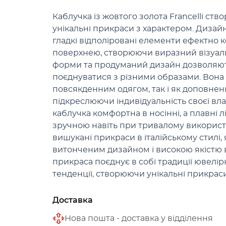
Каблучка із жовтого золота Francelli ство
унікальні прикраси з характером. Дизайн
гладкі відполіровані елементи ефектно 
поверхнею, створюючи виразний візуаль
форми та продуманий дизайн дозволяют
поєднуватися з різними образами. Вона 
повсякденним одягом, так і як доповнен
підкреслюючи індивідуальність своєї вла
каблучка комфортна в носінні, а плавні лі
зручною навіть при тривалому використанн
вишукані прикраси в італійському стилі, 
витонченим дизайном і високою якістю
прикраса поєднує в собі традиції ювелір
тенденції, створюючи унікальні прикраси
Доставка
Нова пошта - доставка у відділення