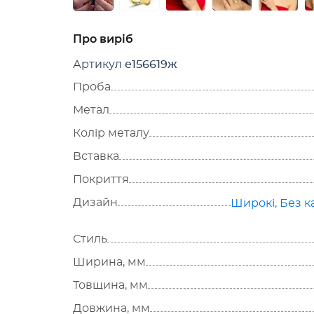
Про виріб
Артикул
е156619ж
Проба
Метал
Колір металу
Вставка
Покриття
Дизайн
Широкі
,
Без к
Стиль
Ширина, мм
Товщина, мм
Довжина, мм