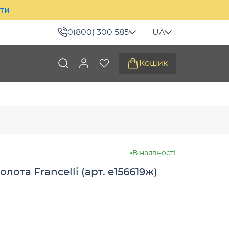
ити
0(800) 300 585
UA
Кошик
)
В наявності
лота Francelli (арт. е156619ж)