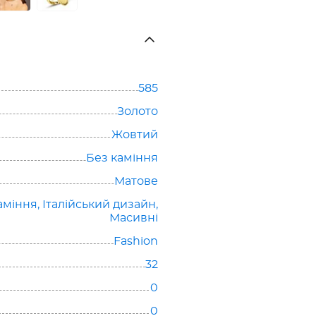
585
Золото
Жовтий
Без каміння
Матове
аміння
,
Італійський дизайн
,
Масивні
Fashion
32
0
0