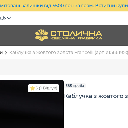
мітовані залишки від 5500 грн за грам. Встигни куп
ція
и
Каблучка з жовтого золота Francelli (арт. е156619ж
585 проба
5 (1 Відгук)
Каблучка з жовтого зо