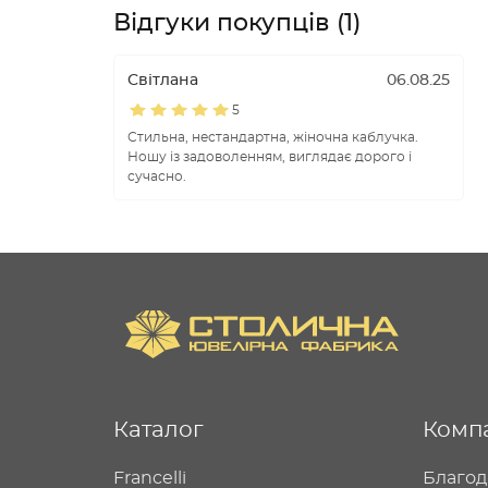
Відгуки покупців (1)
Світлана
06.08.25
5
Стильна, нестандартна, жіночна каблучка.
Ношу із задоволенням, виглядає дорого і
сучасно.
Каталог
Комп
Francelli
Благод