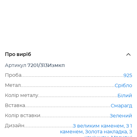
Про виріб
Артикул
7201/313Измкп
Проба
925
Метал
Срібло
Колір металу
Білий
Вставка
Смарагд
Колір вставки
Зелений
Дизайн
З великим каменем
,
З 1
каменем
,
Золота накладка
,
З