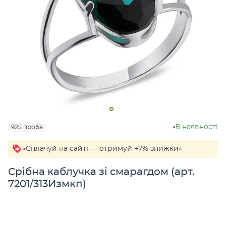
В наявності
925 проба
«Сплачуй на сайті — отримуй +7% знижки»
Срібна каблучка зі смарагдом (арт.
7201/313Измкп)