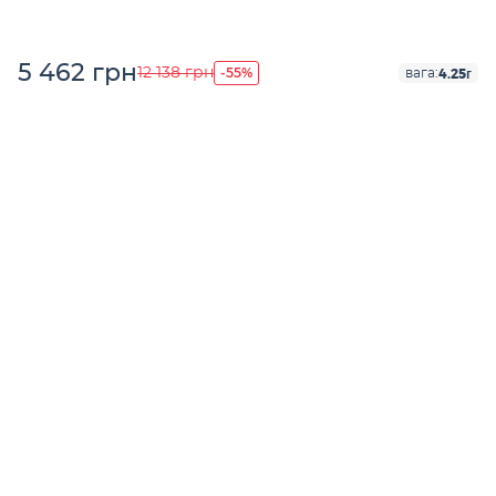
5 462 грн
-55%
12 138 грн
4.25г
вага: