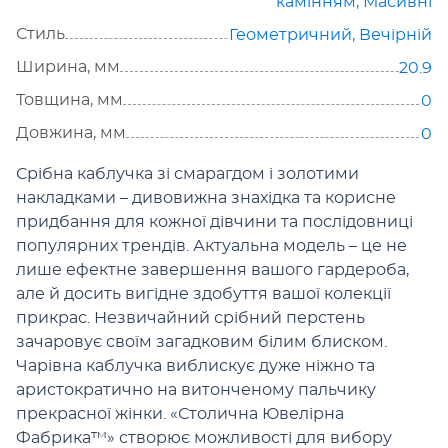
камінням
,
Масивні
Стиль
Геометричний
,
Вечірній
Ширина, мм
20.9
Товщина, мм
0
Довжина, мм
0
Срібна каблучка зі смарагдом і золотими
накладками – дивовижна знахідка та корисне
придбання для кожної дівчини та послідовниці
популярних трендів. Актуальна модель – це не
лише ефектне завершення вашого гардероба,
але й досить вигідне здобуття вашої колекції
прикрас. Незвичайний срібний перстень
зачаровує своїм загадковим білим блиском.
Чарівна каблучка виблискує дуже ніжно та
аристократично на витонченому пальчику
прекрасної жінки. «Столична Ювелірна
Фабрика™» створює можливості для вибору