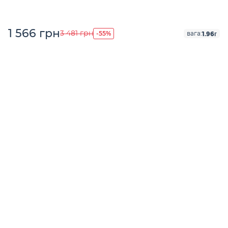
1 566 грн
-55%
3 481 грн
1.96г
вага: