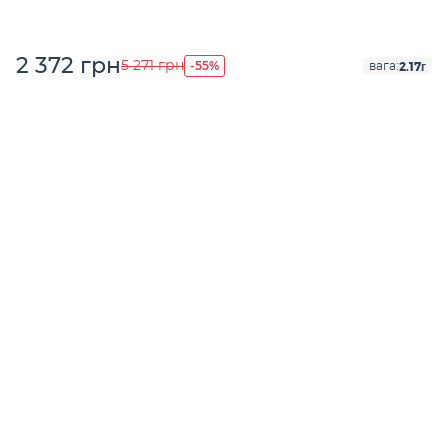
2 372 грн
-55%
5 271 грн
2.17г
вага: