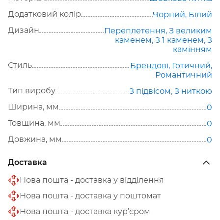
Додатковий колір
Чорний, Білий
Дизайн
Переплетення
,
З великим
каменем
,
З 1 каменем
,
З
камінням
Стиль
Брендові
,
Готичний
,
Романтичний
Тип виробу
З підвісом
,
З ниткою
Ширина, мм
0
Товщина, мм
0
Довжина, мм
0
Доставка
Нова пошта - доставка у відділення
Нова пошта - доставка у поштомат
Нова пошта - доставка кур’єром