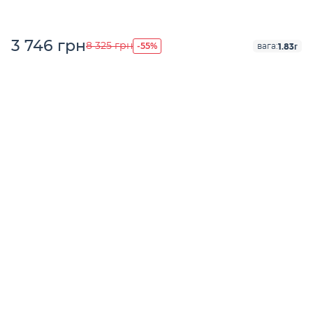
3 746 грн
-55%
8 325 грн
1.83г
вага: