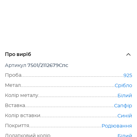
Про виріб
Артикул
7501/2112679Спс
Проба
925
Метал
Срібло
Колір металу
Білий
Вставка
Сапфір
Колір вставки
Синій
Покриття
Родіювання
Додатковий колір
Білий