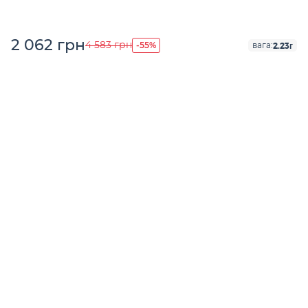
2 062 грн
-55%
4 583 грн
2.23г
вага: