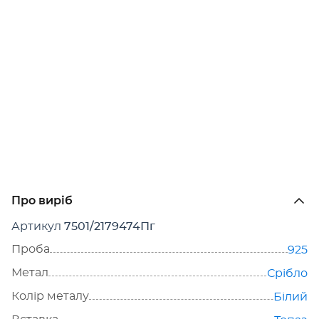
Про виріб
Артикул
7501/2179474Пг
Проба
925
Метал
Срібло
Колір металу
Білий