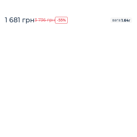
1 681 грн
-55%
3 736 грн
1.64г
вага: