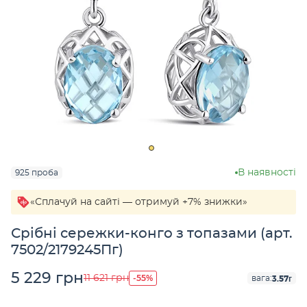
В наявності
925 проба
«Сплачуй на сайті — отримуй +7% знижки»
Срібні сережки-конго з топазами (арт.
7502/2179245Пг)
5 229 грн
-55%
11 621 грн
3.57г
вага: