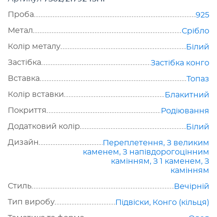
Проба
925
Метал
Срібло
Колір металу
Білий
Застібка
Застібка конго
Вставка
Топаз
Колір вставки
Блакитний
Покриття
Родіювання
Додатковий колір
Білий
Дизайн
Переплетення
,
З великим
каменем
,
З напівдорогоцінним
камінням
,
З 1 каменем
,
З
камінням
Стиль
Вечірній
Тип виробу
Підвіски
,
Конго (кільця)