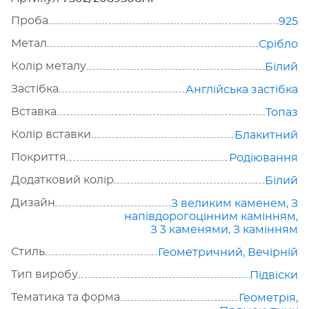
Проба
925
Метал
Срібло
Колір металу
Білий
Застібка
Англійська застібка
Вставка
Топаз
Колір вставки
Блакитний
Покриття
Родіювання
Додатковий колір
Білий
Дизайн
З великим каменем
,
З
напівдорогоцінним камінням
,
З 3 каменями
,
З камінням
Стиль
Геометричний
,
Вечірній
Тип виробу
Підвіски
Тематика та форма
Геометрія
,