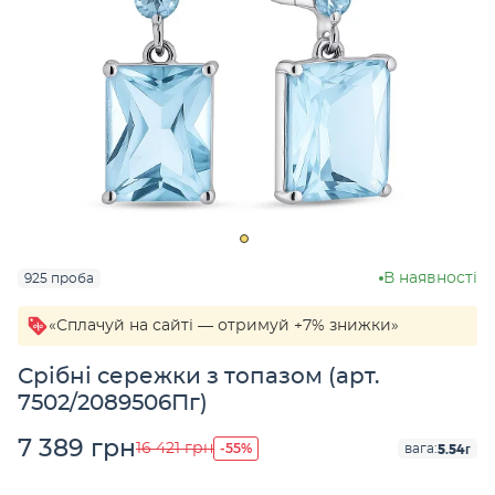
В наявності
925 проба
«Сплачуй на сайті — отримуй +7% знижки»
Срібні сережки з топазом (арт.
7502/2089506Пг)
7 389 грн
-55%
16 421 грн
5.54г
вага: