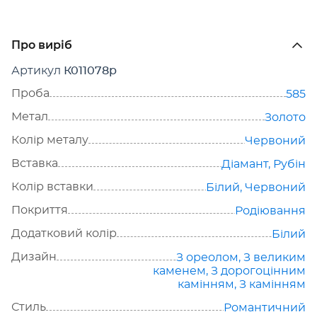
Про виріб
Артикул
К011078р
Проба
585
Метал
Золото
Колір металу
Червоний
Вставка
Діамант
,
Рубін
Колір вставки
Білий
,
Червоний
Покриття
Родіювання
Додатковий колір
Білий
Дизайн
З ореолом
,
З великим
каменем
,
З дорогоцінним
камінням
,
З камінням
Стиль
Романтичний