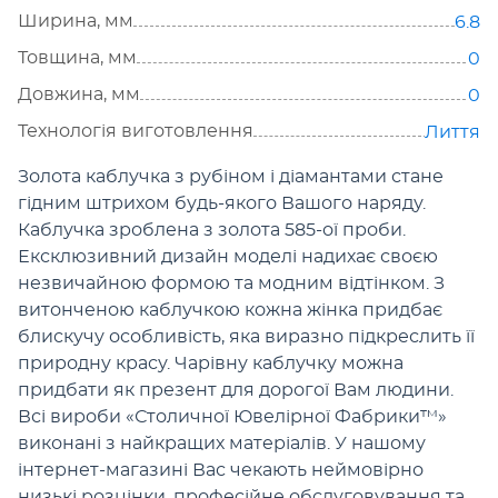
Ширина, мм
6.8
Товщина, мм
0
Довжина, мм
0
Технологія виготовлення
Лиття
Золота каблучка з рубіном і діамантами стане
гідним штрихом будь-якого Вашого наряду.
Каблучка зроблена з золота 585-ої проби.
Ексклюзивний дизайн моделі надихає своєю
незвичайною формою та модним відтінком. З
витонченою каблучкою кожна жінка придбає
блискучу особливість, яка виразно підкреслить її
природну красу. Чарівну каблучку можна
придбати як презент для дорогої Вам людини.
Всі вироби «Столичної Ювелірної Фабрики™»
виконані з найкращих матеріалів. У нашому
інтернет-магазині Вас чекають неймовірно
низькі розцінки, профеcійне обслуговування та