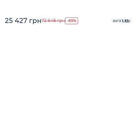
25 427 грн
-65%
72 648 грн
1.53г
вага: