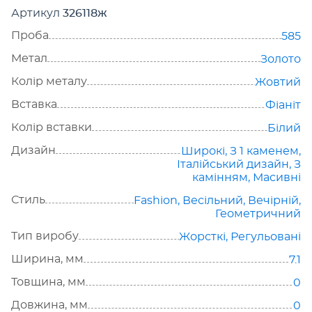
Артикул
326118ж
Проба
585
Метал
Золото
Колір металу
Жовтий
Вставка
Фіаніт
Колір вставки
Білий
Дизайн
Широкі
,
З 1 каменем
,
Італійський дизайн
,
З
камінням
,
Масивні
Стиль
Fashion
,
Весільний
,
Вечірній
,
Геометричний
Тип виробу
Жорсткі
,
Регульовані
Ширина, мм
7.1
Товщина, мм
0
Довжина, мм
0