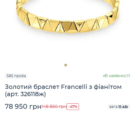
В наявності
585 проба
Золотий браслет Francelli з фіанітом
(арт. 326118ж)
78 950 грн
-47%
148 850 грн
11.45г
вага: