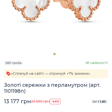
В наявності
585 проба
«Сплачуй на сайті — отримуй +7% знижки»
Золоті сережки з перламутром (арт.
1101198п)
13 177 грн
-44%
23 530 грн
1.81г
вага: