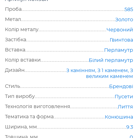
Проба
585
Метал
Золото
Колір металу
Червоний
Застібка
Гвинтова
Вставка
Перламутр
Колір вставки
Білий перламутр
Дизайн
З камінням
,
З 1 каменем
,
З
великим каменем
Стиль
Брендові
Тип виробу
Пусети
Технологія виготовлення
Лиття
Тематика та форма
Конюшина
Ширина, мм
9.3
Товщина, мм
0