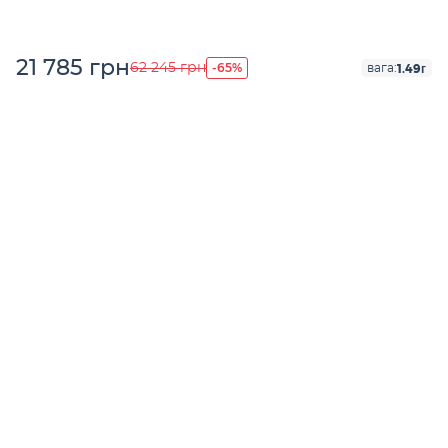
21 785 грн
-65%
62 245 грн
1.49г
вага: