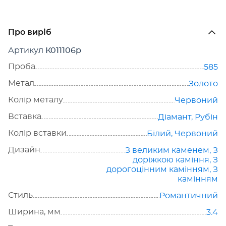
Про виріб
Артикул
К011106р
Проба
585
Метал
Золото
Колір металу
Червоний
Вставка
Діамант
,
Рубін
Колір вставки
Білий
,
Червоний
Дизайн
З великим каменем
,
З
доріжкою каміння
,
З
дорогоцінним камінням
,
З
камінням
Стиль
Романтичний
Ширина, мм
3.4