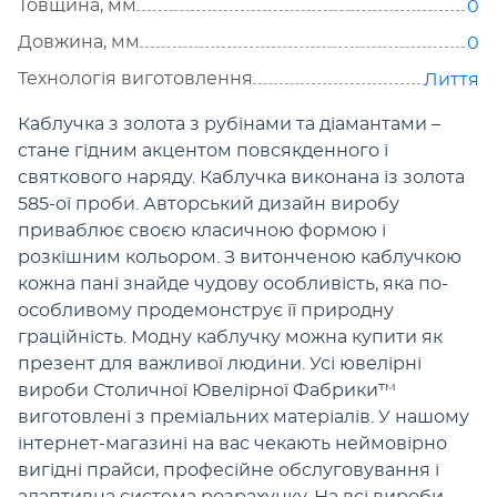
Товщина, мм
0
Довжина, мм
0
Технологія виготовлення
Лиття
Каблучка з золота з рубінами та діамантами –
стане гідним акцентом повсякденного і
святкового наряду. Каблучка виконана із золота
585-ої проби. Авторський дизайн виробу
приваблює своєю класичною формою і
розкішним кольором. З витонченою каблучкою
кожна пані знайде чудову особливість, яка по-
особливому продемонструє її природну
граційність. Модну каблучку можна купити як
презент для важливої людини. Усі ювелірні
вироби Столичної Ювелірної Фабрики™
виготовлені з преміальних матеріалів. У нашому
інтернет-магазині на вас чекають неймовірно
вигідні прайси, професійне обслуговування і