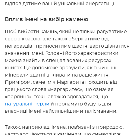
відповідатиме вашій унікальній енергетиці.
Вплив імені на вибір каменю
Щоб вибрати камінь, який не тільки радуватиме
своєю красою, але також оберігатиме від
негараздів і приноситиме щастя, варто дізнатися
значення імені. Головні його характеристики
можна знайти в спеціалізованих ресурсах і
книгах. Це допоможе зрозуміти, як ті чи інші
мінерали здатні впливати на ваше життя.
Приміром, саме ім'я Маргарита походить від
грецького слова «маргаритес», що означає
«перлина», тож неважко здогадатися, що
натуральні перли
й перламутр будуть для
власниці імені найсильнішими талісманами.
Також, наприклад, імена, пов'язані з природою,
часто асоціюються з камінням, що символізує