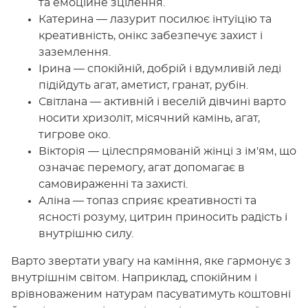
та емоційне зцілення.
Катерина — лазурит посилює інтуїцію та
креативність, онікс забезпечує захист і
заземлення.
Ірина — спокійній, добрій і вдумливій леді
підійдуть агат, аметист, гранат, рубін.
Світлана — активній і веселій дівчині варто
носити хризоліт, місячний камінь, агат,
тигрове око.
Вікторія — цілеспрямованій жінці з ім'ям, що
означає перемогу, агат допомагає в
самовираженні та захисті.
Аліна — топаз сприяє креативності та
ясності розуму, цитрин приносить радість і
внутрішню силу.
Варто звертати увагу на каміння, яке гармонує з
внутрішнім світом. Наприклад, спокійним і
врівноваженим натурам пасуватимуть коштовні