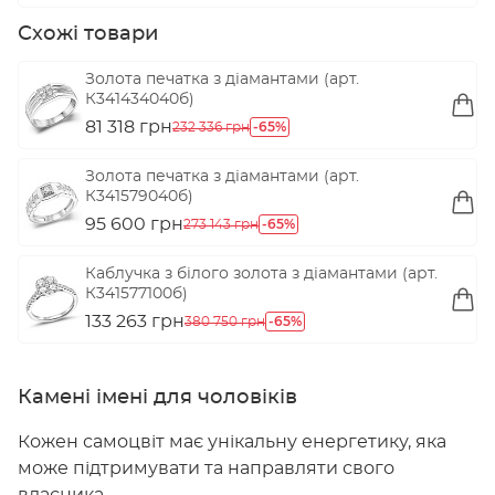
Схожі товари
Золота печатка з діамантами (арт.
К341434040б)
81 318 грн
-65%
232 336 грн
Золота печатка з діамантами (арт.
К341579040б)
95 600 грн
-65%
273 143 грн
Каблучка з білого золота з діамантами (арт.
К341577100б)
133 263 грн
-65%
380 750 грн
Камені імені для чоловіків
Кожен самоцвіт має унікальну енергетику, яка
може підтримувати та направляти свого