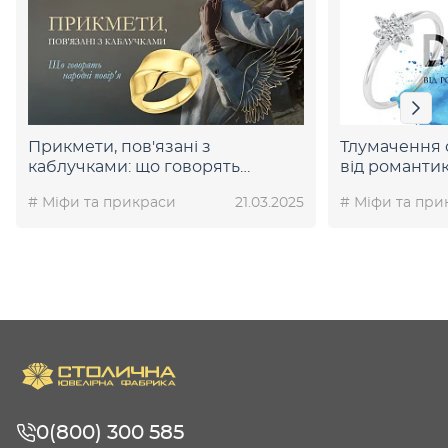
Прикмети, пов'язані з
Тлумачення с
каблучками: що говорять
від романти
народні повір'я
змін
# Міфи та прикраси
21.03.2025
# Міфи та при
0(800) 300 585