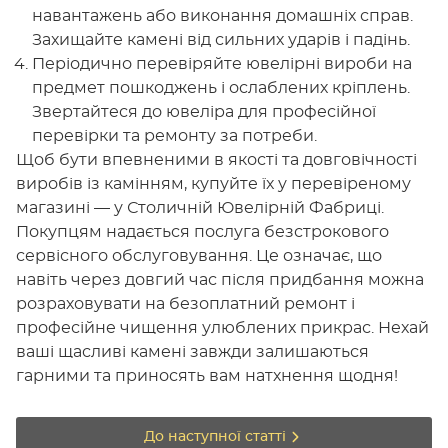
навантажень або виконання домашніх справ.
Захищайте камені від сильних ударів і падінь.
Періодично перевіряйте ювелірні вироби на
предмет пошкоджень і ослаблених кріплень.
Звертайтеся до ювеліра для професійної
перевірки та ремонту за потреби.
Щоб бути впевненими в якості та довговічності
виробів із камінням, купуйте їх у перевіреному
магазині — у Столичній Ювелірній Фабриці.
Покупцям надається послуга безстрокового
сервісного обслуговування. Це означає, що
навіть через довгий час після придбання можна
розраховувати на безоплатний ремонт і
професійне чищення улюблених прикрас. Нехай
ваші щасливі камені завжди залишаються
гарними та приносять вам натхнення щодня!
До наступної статті