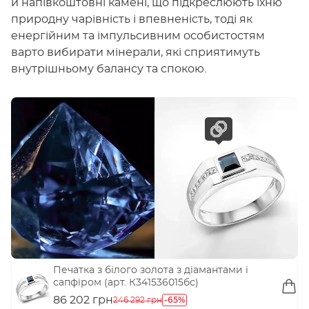
й напівкоштовні камені, що підкреслюють їхню
природну чарівність і впевненість, тоді як
енергійним та імпульсивним особистостям
варто вибирати мінерали, які сприятимуть
внутрішньому балансу та спокою.
Печатка з білого золота з діамантами і
сапфіром (арт. К341536015бс)
86 202 грн
-65%
246 292 грн