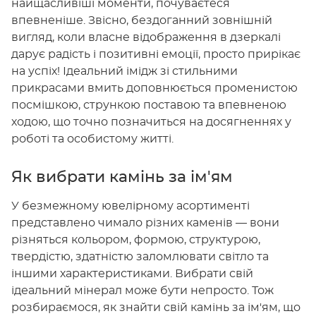
найщасливіші моменти, почуваєтеся
впевненіше. Звісно, бездоганний зовнішній
вигляд, коли власне відображення в дзеркалі
дарує радість і позитивні емоції, просто прирікає
на успіх! Ідеальний імідж зі стильними
прикрасами вмить доповнюється променистою
посмішкою, стрункою поставою та впевненою
ходою, що точно позначиться на досягненнях у
роботі та особистому житті.
Як вибрати камінь за ім'ям
У безмежному ювелірному асортименті
представлено чимало різних каменів — вони
різняться кольором, формою, структурою,
твердістю, здатністю заломлювати світло та
іншими характеристиками. Вибрати свій
ідеальний мінерал може бути непросто. Тож
розбираємося, як знайти свій камінь за ім'ям, що