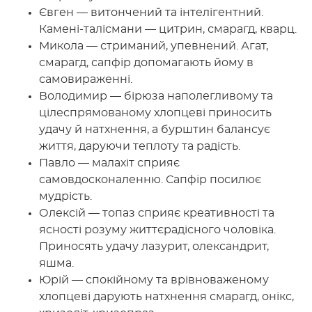
Євген — витончений та інтелігентний.
Камені-талісмани — цитрин, смарагд, кварц.
Микола — стриманий, упевнений. Агат,
смарагд, сапфір допомагають йому в
самовираженні.
Володимир — бірюза наполегливому та
цілеспрямованому хлопцеві приносить
удачу й натхнення, а бурштин балансує
життя, даруючи теплоту та радість.
Павло — малахіт сприяє
самовдосконаленню. Сапфір посилює
мудрість.
Олексій — топаз сприяє креативності та
ясності розуму життєрадісного чоловіка.
Приносять удачу лазурит, олександрит,
яшма.
Юрій — спокійному та врівноваженому
хлопцеві дарують натхнення смарагд, онікс,