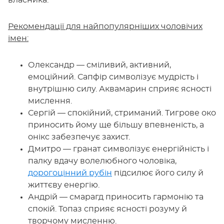
власника.
Рекомендації для найпопулярніших чоловічих
імен:
Олександр — сміливий, активний,
емоційний. Сапфір символізує мудрість і
внутрішню силу. Аквамарин сприяє ясності
мислення.
Сергій — спокійний, стриманий. Тигрове око
приносить йому ще більшу впевненість, а
онікс забезпечує захист.
Дмитро — гранат символізує енергійність і
палку вдачу волелюбного чоловіка,
дорогоцінний рубін
підсилює його силу й
життєву енергію.
Андрій — смарагд приносить гармонію та
спокій. Топаз сприяє ясності розуму й
творчому мисленню.