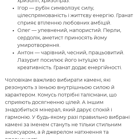
хризоліт, хризопраз.
Ігор — рубін символізує силу,
цілеспрямованість і життєву енергію. Гранат
сприяє втіленню любовних амбіцій.
Олег — упевнений, напористий. Перли,
сердолік, аметист приносять йому
умиротворення.
Антон — чарівний, чесний, працьовитий.
Лазурит посилює його інтуїцію та
креативність. Гранат додає енергійності.
Чоловікам важливо вибирати камені, які
резонують з їхньою внутрішньою силою й
характером. Комусь потрібні талісмани, що
сприяють досягненню цілей. А іншим
знадобиться мінерал, який дарує спокій і
гармонію. У будь-якому разі правильно вибрані
камені за іменем стануть не тільки стильним
аксесуаром, а й джерелом натхнення та