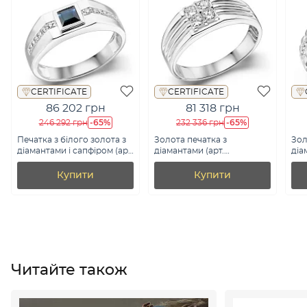
CERTIFICATE
CERTIFICATE
86 202 грн
81 318 грн
-65%
-65%
246 292 грн
232 336 грн
Печатка з білого золота з
Золота печатка з
Зол
діамантами і сапфіром (арт.
діамантами (арт.
діа
К341536015бс)
К341434040б)
К34
Купити
Купити
Читайте також