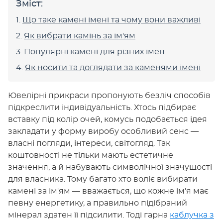
Зміст:
Що таке камені імені та чому вони важливі
Як вибрати камінь за ім'ям
Популярні камені для різних імен
Як носити та доглядати за каменями імені
Ювелірні прикраси пропонують безліч способів
підкреслити індивідуальність. Хтось підбирає
вставку під колір очей, комусь подобається ідея
закладати у форму виробу особливий сенс —
власні погляди, інтереси, світогляд. Так
коштовності не тільки мають естетичне
значення, а й набувають символічної значущості
для власника. Тому багато хто воліє вибирати
камені за ім'ям — вважається, що кожне ім'я має
певну енергетику, а правильно підібраний
мінерал здатен її підсилити. Тоді гарна
каблучка з