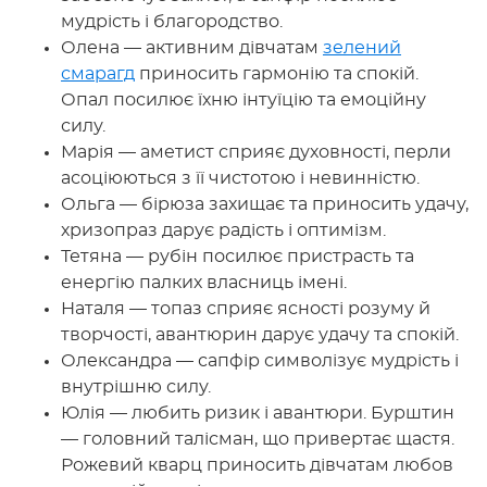
мудрість і благородство.
Олена — активним дівчатам
зелений
смарагд
приносить гармонію та спокій.
Опал посилює їхню інтуїцію та емоційну
силу.
Марія — аметист сприяє духовності, перли
асоціюються з її чистотою і невинністю.
Ольга — бірюза захищає та приносить удачу,
хризопраз дарує радість і оптимізм.
Тетяна — рубін посилює пристрасть та
енергію палких власниць імені.
Наталя — топаз сприяє ясності розуму й
творчості, авантюрин дарує удачу та спокій.
Олександра — сапфір символізує мудрість і
внутрішню силу.
Юлія — любить ризик і авантюри. Бурштин
— головний талісман, що привертає щастя.
Рожевий кварц приносить дівчатам любов