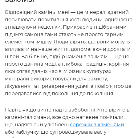
Відповідний камінь імені — це мінерал, здатний
посилювати позитивні якості людини, одночасно
згладжуючи недоліки. Прикраси з підібраними
під ім'я самоцвітами стають не просто гарним
елементом іміджу. Люди вірять, що вони можуть
впливати на наше життя, допомагаючи досягати
цілей. Ба більше, підбір каменів за ім'ям — це не
просто данина моді, а глибока традиція, коріння
якої сягає давніх часів. У різних культурах
мінерали використовували для захисту,
лікування та привернення удачі, а повір'я про це
передавалися від покоління до покоління.
Навіть якщо ви не надто забобонні й не вірите в
камені-талісмани, все одно напевне помічали,
що, надягаючи улюблені
сережки з каменями
або каблучку, що супроводжувала вас у