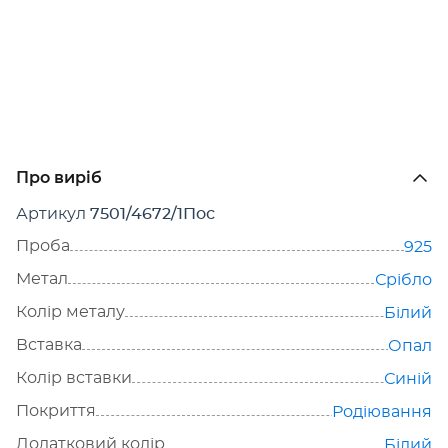
Про виріб
Артикул
7501/4672/1Пос
Проба
925
Метал
Срібло
Колір металу
Білий
Вставка
Опал
Колір вставки
Синій
Покриття
Родіювання
Додатковий колір
Білий