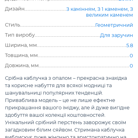
Дизайн
З камінням
,
З 1 каменем
,
З
великим каменем
Стиль
Геометричний
Тип виробу
Для заручин
Ширина, мм
5.8
Товщина, мм
0
Довжина, мм
0
Срібна каблучка з опалом – прекрасна знахідка
та корисне набуття для всякої модниці та
шанувальниці популярних тенденцій.
Приваблива модель – це не лише ефектне
прикрашання вашого іміджу, але й дуже вигідне
здобуття вашої колекції коштовностей.
Унікальний срібний перстень заворожує своїм
загадковим білим сяйвом. Стримана каблучка
виблискує дуже жіночно та аристократично на